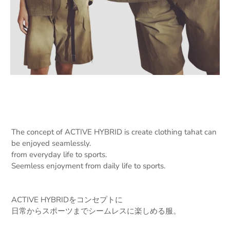
The concept of ACTIVE HYBRID is create clothing tahat can
be enjoyed seamlessly.
from everyday life to sports.
Seemless enjoyment from daily life to sports.
ACTIVE HYBRIDをコンセプトに
日常からスポーツまでシームレスに楽しめる服。