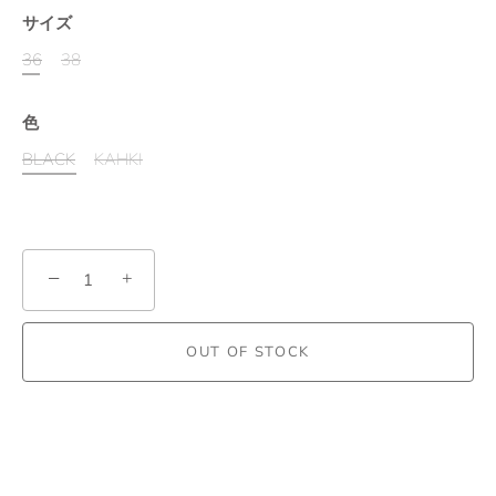
サイズ
36
38
色
BLACK
KAHKI
−
+
OUT OF STOCK
More payment options