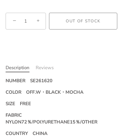
−
+
OUT OF STOCK
Description
Reviews
NUMBER
SE261620
COLOR OFF.W・
BLACK
・MOCHA
SIZE FREE
FABRIC
NYLON72％/POlYURETHANE15％/OTHER
COUNTRY CHINA