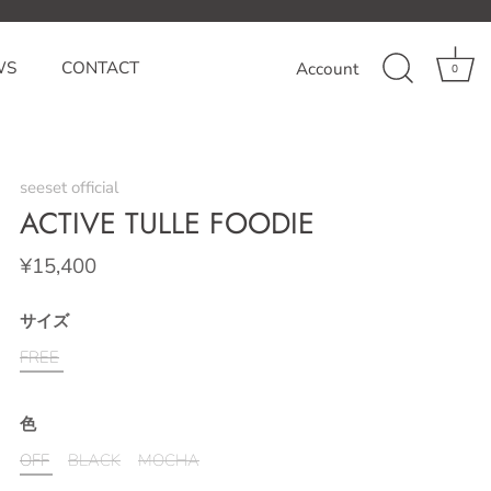
WS
CONTACT
Account
0
seeset official
ACTIVE TULLE FOODIE
¥15,400
サイズ
FREE
色
OFF
BLACK
MOCHA